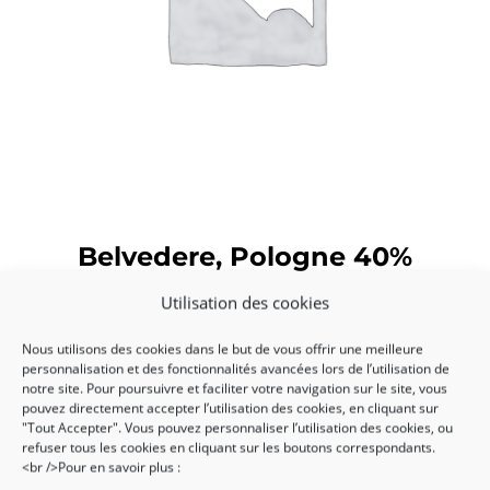
Belvedere, Pologne 40%
[jgm-preview-badge]
Utilisation des cookies
46,00
€
Nous utilisons des cookies dans le but de vous offrir une meilleure
quantité
personnalisation et des fonctionnalités avancées lors de l’utilisation de
-
+
de
notre site. Pour poursuivre et faciliter votre navigation sur le site, vous
pouvez directement accepter l’utilisation des cookies, en cliquant sur
Belvedere,
"Tout Accepter". Vous pouvez personnaliser l’utilisation des cookies, ou
Pologne
refuser tous les cookies en cliquant sur les boutons correspondants.
40%
Ajouter au panier
<br />Pour en savoir plus :